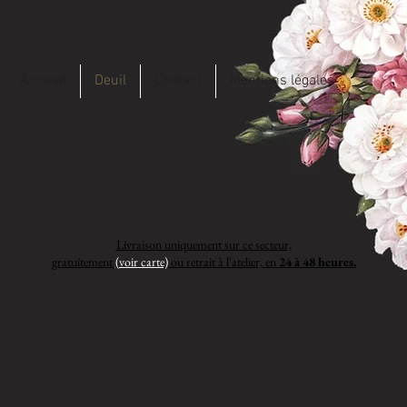
Accueil
Deuil
Contact
Mentions légales
Livraison uniquement sur ce secteur,
gratuitement
(voir carte)
ou retrait à l'atelier, en
24 à 48 heures.