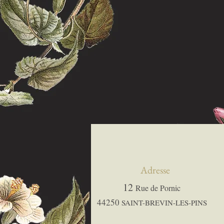
Adresse
12
Rue de Pornic
44250
SAINT-BREVIN-LES-PINS