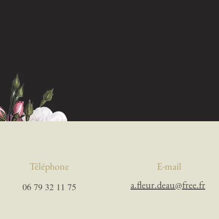
Téléphone
E-mail
a.fleur.deau@free.fr
06 79 32 11 75